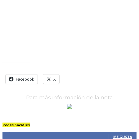
Comparte esto:
Facebook
X
-Para más información de la nota-
Redes Sociales
61,326
Fans
ME GUSTA