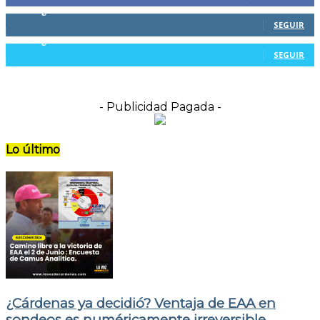
804
Seguidores
SEGUIR
116
Seguidores
SEGUIR
- Publicidad Pagada -
Lo último
¿Cárdenas ya decidió? Ventaja de EAA en
sondeos es numéricamente irreversible.