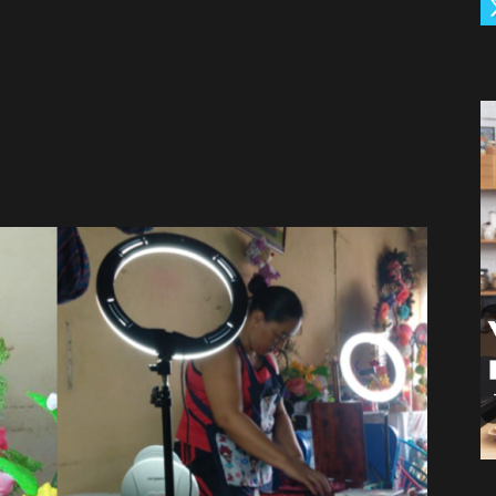
De
Càrdenas