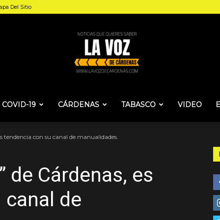
pa Del Sitio
COVID-19
CÁRDENAS
TABASCO
VIDEO
La
s tendencia con su canal de manualidades.
” de Cárdenas, es
Voz
 canal de