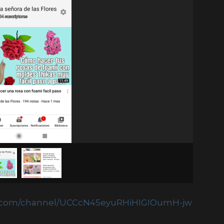
e.com/channel/UCCcN45eyuRHiHIGIOumH-jw