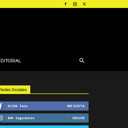
EDITORIAL
Redes Sociales
61,326
Fans
ME GUSTA
804
Seguidores
SEGUIR