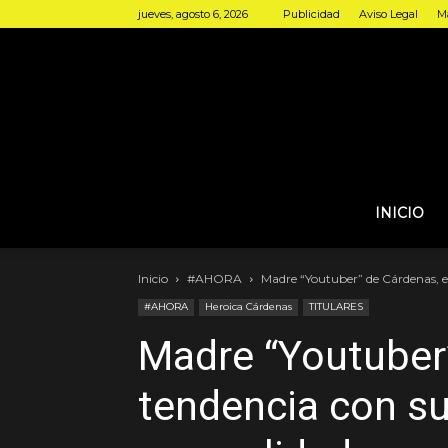
jueves, agosto 6, 2026
Publicidad
Aviso Legal
Ma
INICIO
Inicio
#AHORA
Madre “Youtuber” de Cárdenas, e
#AHORA
Heroica Cárdenas
TITULARES
Madre “Youtuber
tendencia con su