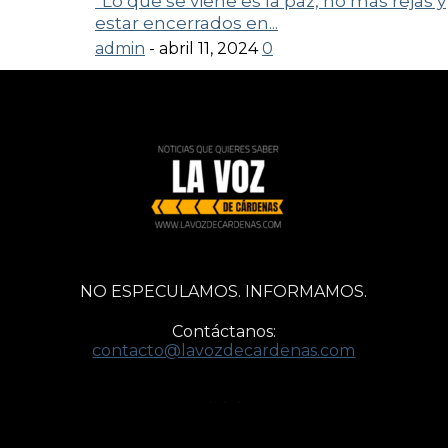
“Lo que se viene es la paz, no más rejas y
estar encerrados en...
admin
-
abril 11, 2024
0
NO ESPECULAMOS. INFORMAMOS.
Contáctanos:
contacto@lavozdecardenas.com