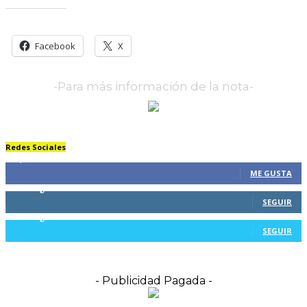
Comparte esto:
Facebook
X
-Para más información de la nota-
Redes Sociales
61,326
Fans
ME GUSTA
804
Seguidores
SEGUIR
116
Seguidores
SEGUIR
- Publicidad Pagada -