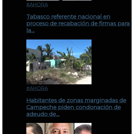
#AHORA
Tabasco referente nacional en
proceso de recabación de firmas para
la…
#AHORA
Habitantes de zonas marginadas de
Campeche piden condonación de
adeudo de…