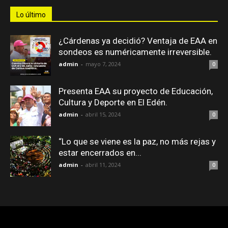
Lo último
¿Cárdenas ya decidió? Ventaja de EAA en
sondeos es numéricamente irreversible.
admin
-
mayo 7, 2024
0
Presenta EAA su proyecto de Educación,
Cultura y Deporte en El Edén.
admin
-
abril 15, 2024
0
“Lo que se viene es la paz, no más rejas y
estar encerrados en...
admin
-
abril 11, 2024
0