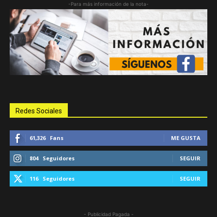
-Para más información de la nota-
Redes Sociales
61,326
Fans
ME GUSTA
804
Seguidores
SEGUIR
116
Seguidores
SEGUIR
- Publicidad Pagada -