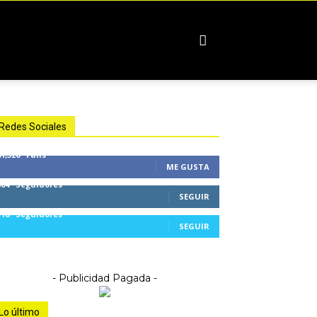
Redes Sociales
61,326
Fans
ME GUSTA
804
Seguidores
SEGUIR
116
Seguidores
SEGUIR
- Publicidad Pagada -
Lo último