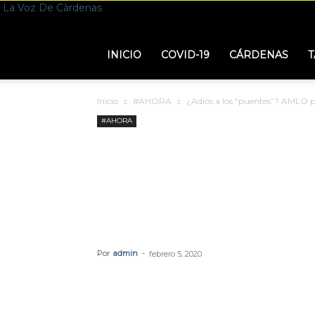
La Voz De Càrdenas
INICIO
COVID-19
CÁRDENAS
T
Inicio
#AHORA
¿Adiós a los “puentes”? AMLO pre
#AHORA
¿Adiós a los “p
presentará esta i
festivos
Por
admin
-
febrero 5, 2020