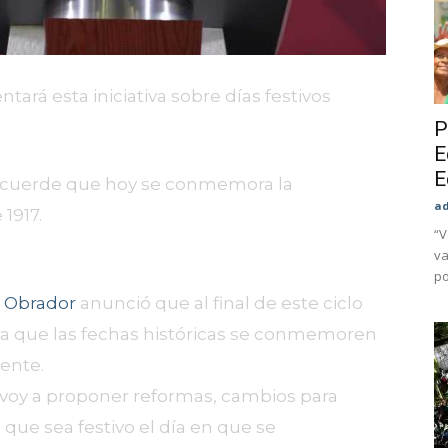
ará esta iniciativa sobre días festivos
P
E
E
recuerde que hoy se conmemora la
a
1917.
“V
va
po
 Obrador
anunció que al final de este ciclo
ara que las fechas históricas se conmemoren
ente.
l voy a proponer reformas, cambios para
a que sea festivo el día en que se