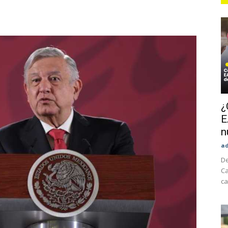
¿
E
n
a
De
Ca
ca