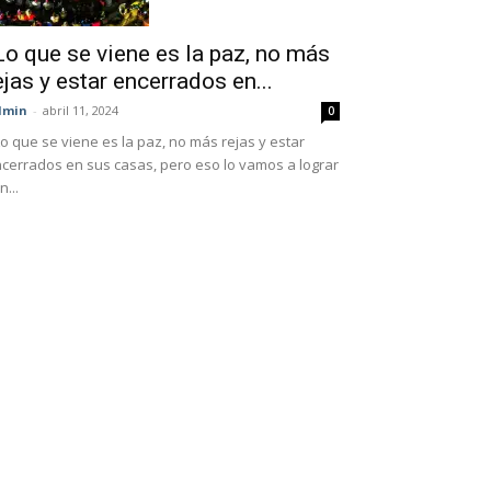
Lo que se viene es la paz, no más
ejas y estar encerrados en...
dmin
-
abril 11, 2024
0
Lo que se viene es la paz, no más rejas y estar
cerrados en sus casas, pero eso lo vamos a lograr
n...