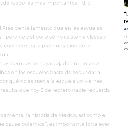
de luego las más importantes”, dijo.
“
r
 el Presidente lamentó que en las escuelas
a
, pero no del por qué no asisten a clases y
“ 
en
e conmemora la promulgación de la
co
rda.
mos tiempos se haya dejado en el olvido
 niños en las escuelas hasta de secundaria
por qué no asisten a la escuela un viernes,
resulta que hoy 5 de febrero nadie recuerda
damental la historia de México, así como el
que cause polémica”, es importante fortalecer