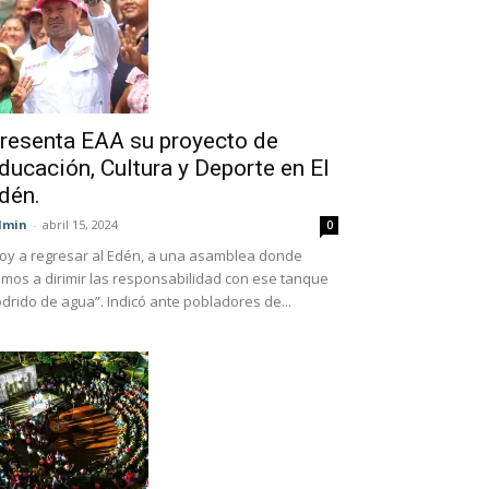
resenta EAA su proyecto de
ducación, Cultura y Deporte en El
dén.
dmin
-
abril 15, 2024
0
oy a regresar al Edén, a una asamblea donde
mos a dirimir las responsabilidad con ese tanque
drido de agua”. Indicó ante pobladores de...