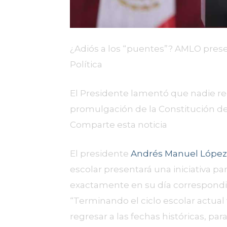
¿Adiós a los “puentes”? AMLO present
Política
El Presidente lamentó que nadie 
promulgación de la Constitución de 
Comparte esta noticia
El presidente
Andrés Manuel López
escolar presentará una iniciativa p
exactamente en su día correspondi
“Terminando el ciclo escolar actua
regresar a las fechas históricas, par