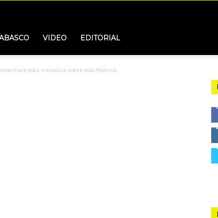
ABASCO
VIDEO
EDITORIAL
sentará esta iniciativa sobre días festivos
uentes”? AMLO
niciativa sobre días