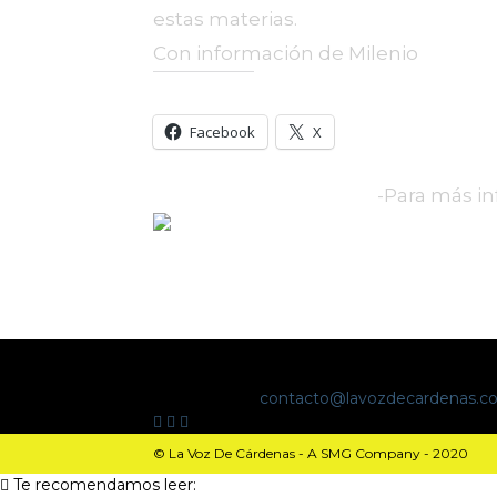
estas materias.
Con información de Milenio
Comparte esto:
Facebook
X
-Para más in
NO ESPECULAMOS. INFORMAMOS.
Contáctanos:
contacto@lavozdecardenas.c
© La Voz De Cárdenas - A SMG Company - 2020
Te recomendamos leer: