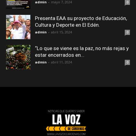
admin
-
mayo 7, 2024
0
Presenta EAA su proyecto de Educación,
Cultura y Deporte en El Edén.
admin
-
abril 15, 2024
0
“Lo que se viene es la paz, no más rejas y
estar encerrados en...
admin
-
abril 11, 2024
0