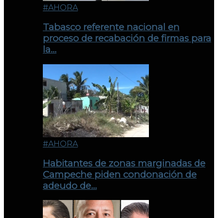
#AHORA
Tabasco referente nacional en
proceso de recabación de firmas para
la…
#AHORA
Habitantes de zonas marginadas de
Campeche piden condonación de
adeudo de…