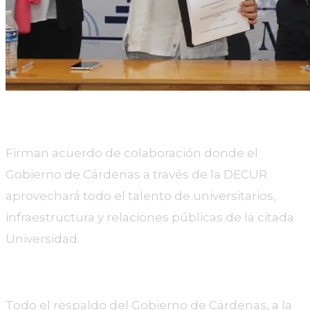
Firman acuerdo de colaboración donde el
Gobierno de Cárdenas a través de la DECUR
aprovechará todo el talento de universitarios,
infraestructura y relaciones públicas de la citada
Universidad.
Todo el respaldo del Gobierno de Cárdenas, a la