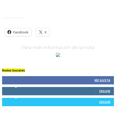
Comparte esto:
Facebook
X
-Para más información de la nota-
Redes Sociales
61,326
Fans
ME GUSTA
804
Seguidores
SEGUIR
116
Seguidores
SEGUIR