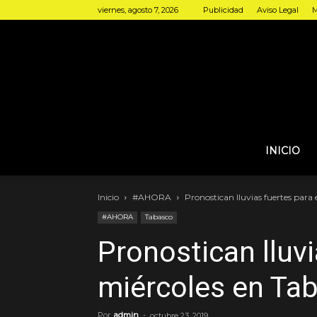
viernes, agosto 7, 2026
Publicidad
Aviso Legal
M
INICIO
Inicio
#AHORA
Pronostican lluvias fuertes para
#AHORA
Tabasco
Pronostican lluvi
miércoles en Ta
Por
admin
-
octubre 23, 2019