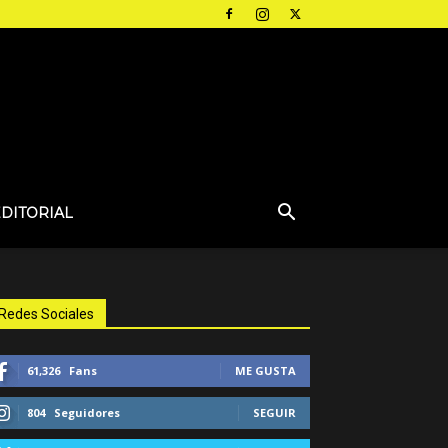
EDITORIAL
Redes Sociales
61,326
Fans
ME GUSTA
804
Seguidores
SEGUIR