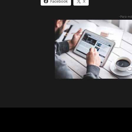
Facebook
X
-Para má