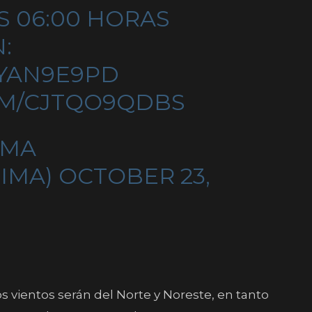
S 06:00 HORAS
:
8YAN9E9PD
OM/CJTQO9QDBS
IMA
IMA)
OCTOBER 23,
os vientos serán del Norte y Noreste, en tanto