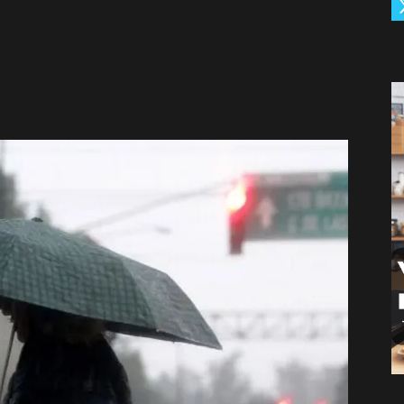
De
Càrdenas