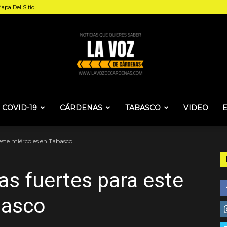
apa Del Sitio
COVID-19
CÁRDENAS
TABASCO
VIDEO
La
 este miércoles en Tabasco
as fuertes para este
Voz
basco