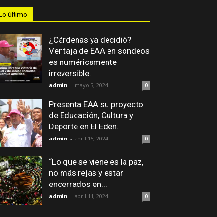
Lo último
¿Cárdenas ya decidió?
Ventaja de EAA en sondeos
es numéricamente
irreversible.
admin
-
mayo 7, 2024
0
Presenta EAA su proyecto
de Educación, Cultura y
Deporte en El Edén.
admin
-
abril 15, 2024
0
“Lo que se viene es la paz,
no más rejas y estar
encerrados en...
admin
-
abril 11, 2024
0