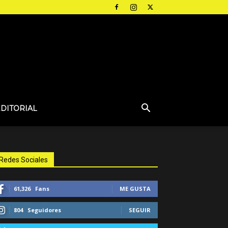
EDITORIAL
Redes Sociales
61,326
Fans
ME GUSTA
804
Seguidores
SEGUIR