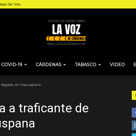
apa Del Sitio
COVID-19
CÁRDENAS
TABASCO
VIDEO
La
 ilegales, en Macuspana
 a traficante de
Voz
uspana