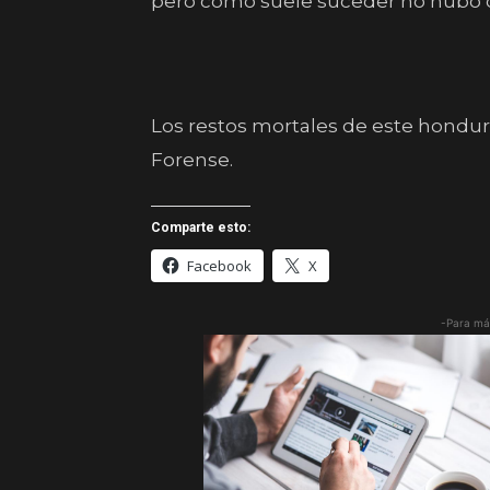
pero como suele suceder no hubo 
Los restos mortales de este hondur
Forense.
Comparte esto:
Facebook
X
-Para má