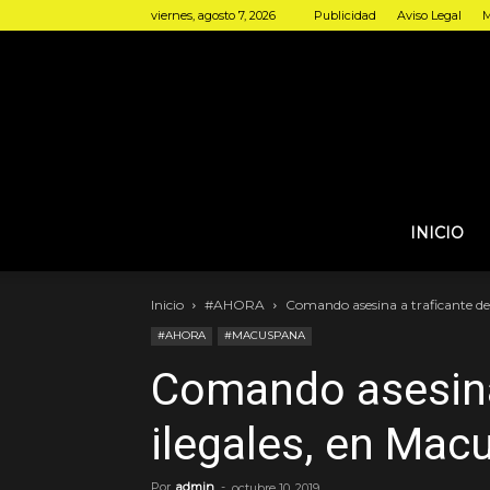
viernes, agosto 7, 2026
Publicidad
Aviso Legal
M
INICIO
Inicio
#AHORA
Comando asesina a traficante de
#AHORA
#MACUSPANA
Comando asesina
ilegales, en Mac
Por
admin
-
octubre 10, 2019