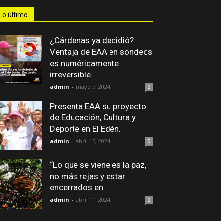
Lo último
¿Cárdenas ya decidió?
Ventaja de EAA en sondeos
es numéricamente
irreversible.
admin
-
mayo 7, 2024
0
Presenta EAA su proyecto
de Educación, Cultura y
Deporte en El Edén.
admin
-
abril 15, 2024
0
“Lo que se viene es la paz,
no más rejas y estar
encerrados en...
admin
-
abril 11, 2024
0