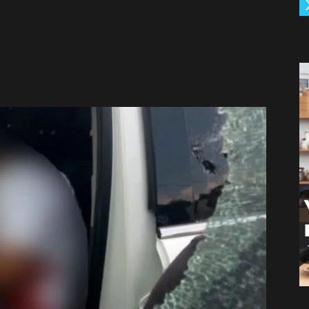
De
Càrdenas