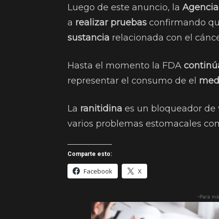
Luego de este anuncio, la
Agencia
a
realizar pruebas
confirmando qu
sustancia
relacionada con el cánce
Hasta el momento la FDA
continúa
representar el consumo de el
med
La
ranitidina
es un bloqueador de v
varios problemas estomacales co
Comparte esto:
Facebook
X
-Para má