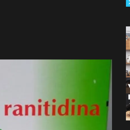
De
Càrdenas