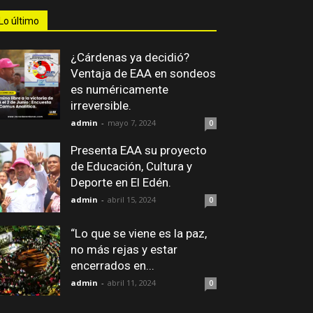
Lo último
¿Cárdenas ya decidió?
Ventaja de EAA en sondeos
es numéricamente
irreversible.
admin
-
mayo 7, 2024
0
Presenta EAA su proyecto
de Educación, Cultura y
Deporte en El Edén.
admin
-
abril 15, 2024
0
“Lo que se viene es la paz,
no más rejas y estar
encerrados en...
admin
-
abril 11, 2024
0