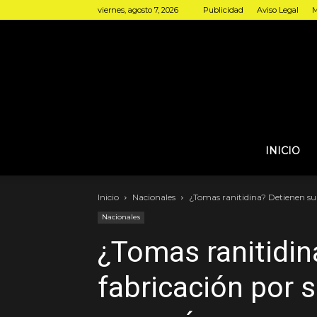
viernes, agosto 7, 2026
Publicidad
Aviso Legal
M
INICIO
Inicio
Nacionales
¿Tomas ranitidina? Detienen su
Nacionales
¿Tomas ranitidin
fabricación por 