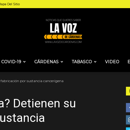
apa Del Sitio
COVID-19
CÁRDENAS
TABASCO
VIDEO
La
 fabricación por sustancia cancerígena
a? Detienen su
Voz
sustancia