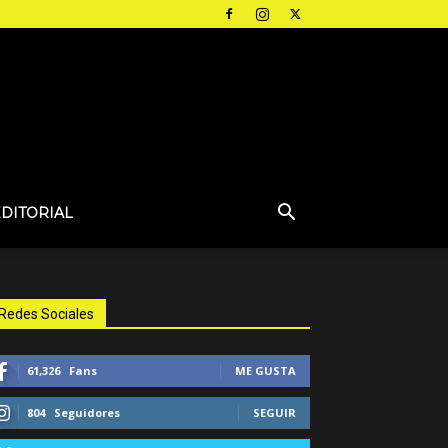
EDITORIAL
Redes Sociales
61,326
Fans
ME GUSTA
804
Seguidores
SEGUIR