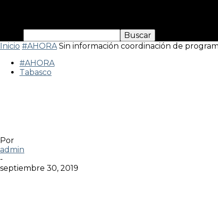
Inicio
#AHORA
Sin información coordinación de programa
#AHORA
Tabasco
Sin información coordinació
en ‘Jóvenes construyendo el 
Por
admin
-
septiembre 30, 2019