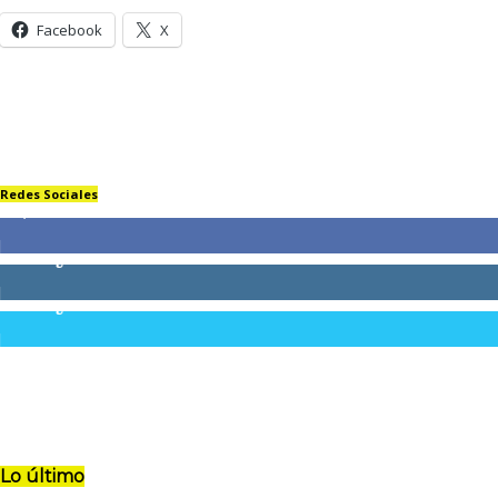
Facebook
X
Redes Sociales
61,326
Fans
804
Seguidores
116
Seguidores
Lo último