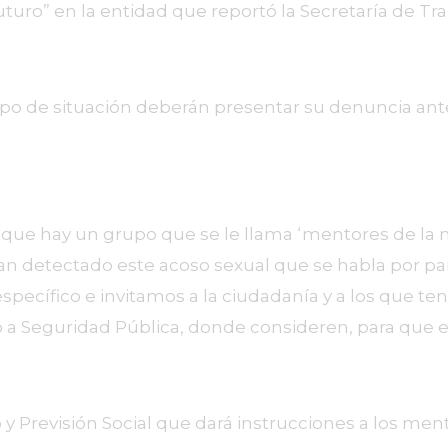
ro” en la entidad que reportó la Secretaría de Traba
po de situación deberán presentar su denuncia ante 
 que hay un grupo que se le llama ‘mentores de la n
han detectado este acoso sexual que se habla por part
ecífico e invitamos a la ciudadanía y a los que te
a o a Seguridad Pública, donde consideren, para que
 y Previsión Social que dará instrucciones a los men