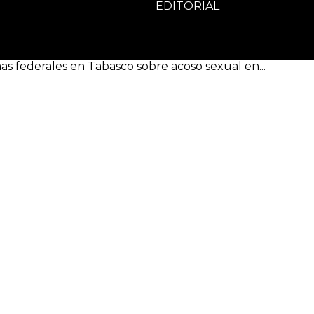
EDITORIAL
s federales en Tabasco sobre acoso sexual en...
n de programas federales en
futuro’