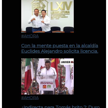
#AHORA
Con la mente puesta en la alcaldía
Euclides Alejandro solicita licencia.
#AHORA
¿Indirecta para Tomás brito ?: Duro