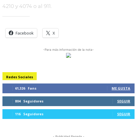
4210 y 4074 o al 911.
Comparte esto:
Facebook
X
-Para más información de la nota-
Redes Sociales
61,326
Fans
ME GUSTA
804
Seguidores
SEGUIR
116
Seguidores
SEGUIR
- Publicidad Pagada -