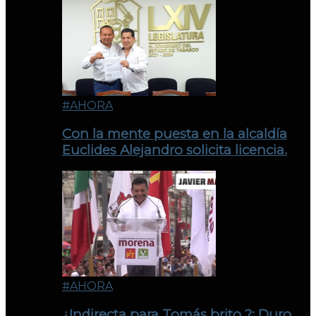
#AHORA
Con la mente puesta en la alcaldía
Euclides Alejandro solicita licencia.
#AHORA
¿Indirecta para Tomás brito ?: Duro