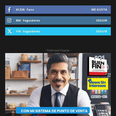
61,326
Fans
ME GUSTA
804
Seguidores
SEGUIR
116
Seguidores
SEGUIR
- Publicidad Pagada -