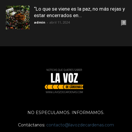
“Lo que se viene es la paz, no más rejas y
estar encerrados en...
admin
-
abril 11, 2024
0
NO ESPECULAMOS. INFORMAMOS.
Contáctanos:
contacto@lavozdecardenas.com